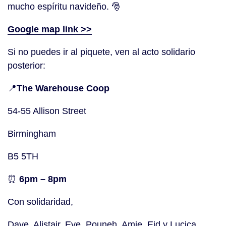
mucho espíritu navideño. 🎅
Google map link >>
Si no puedes ir al piquete, ven al acto solidario
posterior:
📍
The Warehouse Coop
54-55 Allison Street
Birmingham
B5 5TH
⏰
6pm – 8pm
Con solidaridad,
Dave, Alistair, Eve, Pouneh, Amie, Eid y Lucica