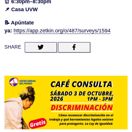
⏰ 6:30pm–8:30pm
📌 Casa UVW
📝
Apúntate
ya:
https://app.zetkin.org/o/487/surveys/1594
SHARE