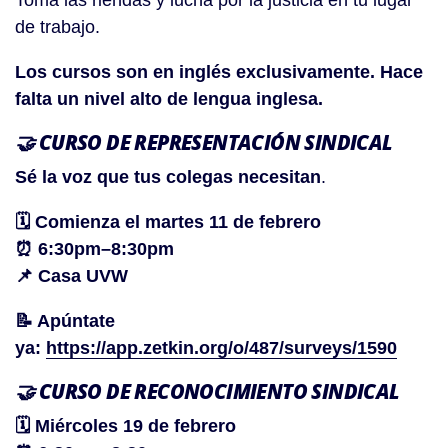
Toma las riendas y lucha por la justicia en tu lugar
de trabajo.
Los cursos son en inglés exclusivamente. Hace
falta un nivel alto de lengua inglesa.
🤝
CURSO DE REPRESENTACIÓN SINDICAL
Sé la voz que tus colegas necesitan
.
🗓️ Comienza el martes 11 de febrero
⏰ 6:30pm–8:30pm
📌 Casa UVW
📝 Apúntate
ya:
https://app.zetkin.org/o/487/surveys/1590
🤝 CURSO DE RECONOCIMIENTO SINDICAL
🗓️ Miércoles 19 de febrero