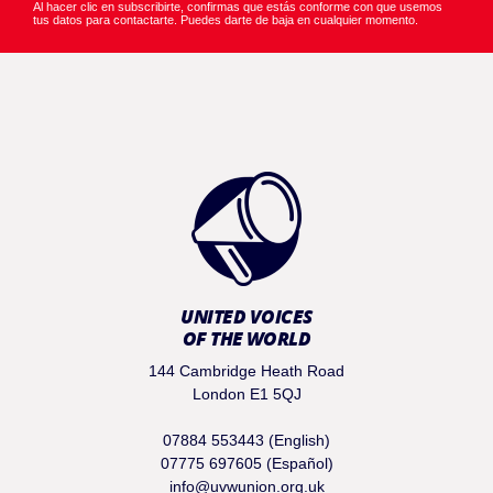
Al hacer clic en subscribirte, confirmas que estás conforme con que usemos
tus datos para contactarte. Puedes darte de baja en cualquier momento.
UNITED VOICES
OF THE WORLD
144 Cambridge Heath Road
London E1 5QJ
07884 553443 (English)
07775 697605 (Español)
info@uvwunion.org.uk