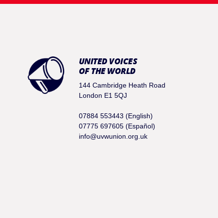
UNITED VOICES
OF THE WORLD
144 Cambridge Heath Road
London E1 5QJ
07884 553443 (English)
07775 697605 (Español)
info@uvwunion.org.uk