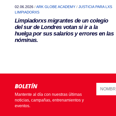
02.06.2026
/
ARK GLOBE ACADEMY
/
JUSTICIA PARA LXS
LIMPIADORXS
Limpiadorxs migrantes de un colegio
del sur de Londres votan si ir a la
huelga por sus salarios y errores en las
nóminas.
BOLETÍN
Mantente al día con nuestras últimas
noticias, campañas, entrenamientos y
eventos.