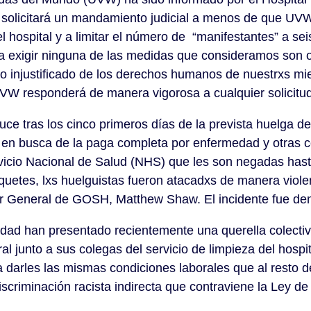
 solicitará un mandamiento judicial a menos de que U
el hospital y a limitar el número de “manifestantes” a 
exigir ninguna de las medidas que consideramos son o
o injustificado de los derechos humanos de nuestrxs mie
UVW responderá de manera vigorosa a cualquier solicitud
e tras los cinco primeros días de la prevista huelga de
 en busca de la paga completa por enfermedad y otras c
vicio Nacional de Salud (NHS) que les son negadas hast
iquetes, lxs huelguistas fueron atacadxs de manera viole
tor General de GOSH, Matthew Shaw. El incidente fue de
idad han presentado recientemente una querella colect
al junto a sus colegas del servicio de limpieza del hospi
 darles las mismas condiciones laborales que al resto d
criminación racista indirecta que contraviene la Ley de