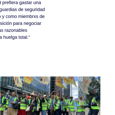
 prefiera gastar una
guardias de seguridad
eto y como miembrxs de
ición para negociar
as razonables
 huelga total.”