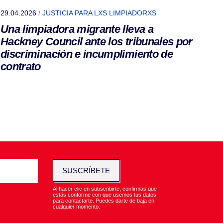
29.04.2026
/
JUSTICIA PARA LXS LIMPIADORXS
Una limpiadora migrante lleva a
Hackney Council ante los tribunales por
discriminación e incumplimiento de
contrato
SUSCRÍBETE
Al hacer clic en subscribirte, confirmas que
estás conforme con que usemos tus datos
para contactarte. Puedes darte de baja en
cualquier momento.