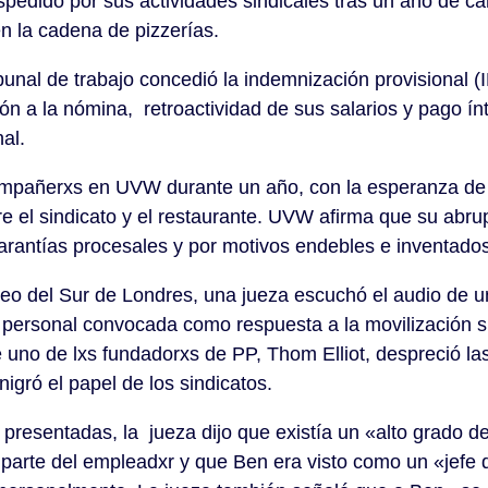
spedido por sus actividades sindicales tras un año de 
en la cadena de pizzerías.
ribunal de trabajo concedió la indemnización provisional 
ón a la nómina, retroactividad de sus salarios y pago í
al.
ompañerxs en UVW durante un año, con la esperanza de
e el sindicato y el restaurante. UVW afirma que su abrup
arantías procesales y por motivos endebles e inventados
leo del Sur de Londres, una jueza escuchó el audio de u
personal convocada como respuesta a la movilización si
e uno de lxs fundadorxs de PP, Thom Elliot, despreció la
nigró el papel de los sindicatos.
s presentadas, la jueza dijo que existía un «alto grado d
r parte del empleadxr y que Ben era visto como un «jefe