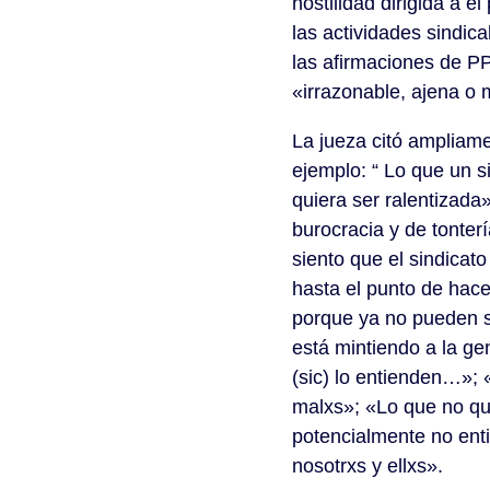
hostilidad dirigida a 
las actividades sindic
las afirmaciones de PP
«irrazonable, ajena o 
La jueza citó ampliamen
ejemplo: “ Lo que un 
quiera ser ralentizad
burocracia y de tonter
siento que el sindicat
hasta el punto de hacer
porque ya no pueden s
está mintiendo a la ge
(sic) lo entienden…»;
malxs»; «Lo que no qui
potencialmente no ent
nosotrxs y ellxs».