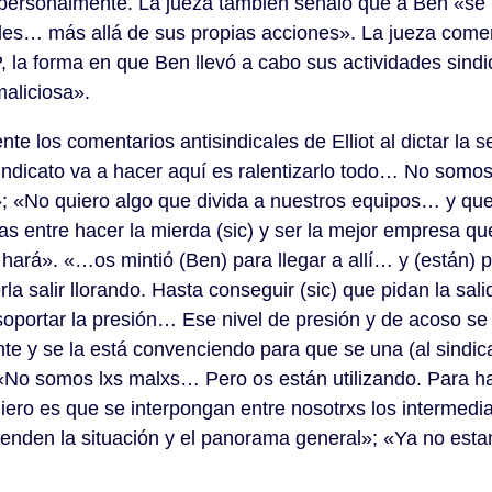
él personalmente. La jueza también señaló que a Ben «se
ales… más allá de sus propias acciones». La jueza come
, la forma en que Ben llevó a cabo sus actividades sindi
maliciosa».
te los comentarios antisindicales de Elliot al dictar la 
sindicato va a hacer aquí es ralentizarlo todo… No som
a»; «No quiero algo que divida a nuestros equipos… y q
ías entre hacer la mierda (sic) y ser la mejor empresa
o hará». «…os mintió (Ben) para llegar a allí… y (están) 
la salir llorando. Hasta conseguir (sic) que pidan la sal
oportar la presión… Ese nivel de presión y de acoso s
nte y se la está convenciendo para que se una (al sind
 «No somos lxs malxs… Pero os están utilizando. Para h
ero es que se interpongan entre nosotrxs los intermedia
ienden la situación y el panorama general»; «Ya no est