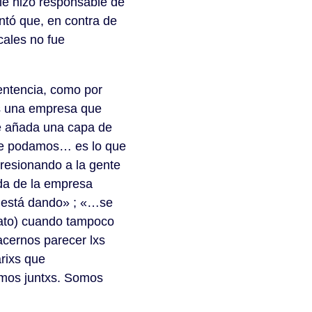
 le hizo responsable de
ntó que, en contra de
cales no fue
sentencia, como por
os una empresa que
ue añada una capa de
 que podamos… es lo que
presionando a la gente
ida de la empresa
e está dando» ; «…se
icato) cuando tampoco
acernos parecer lxs
rixs que
amos juntxs. Somos