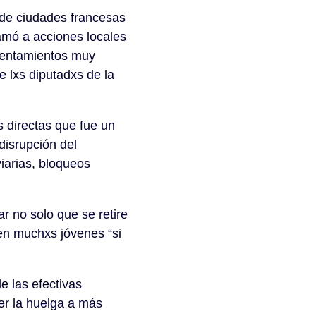
 de ciudades francesas
lamó a acciones locales
frentamientos muy
de lxs diputadxs de la
 directas que fue un
 disrupción del
iarias, bloqueos
r no solo que se retire
en muchxs jóvenes “si
e las efectivas
er la huelga a más