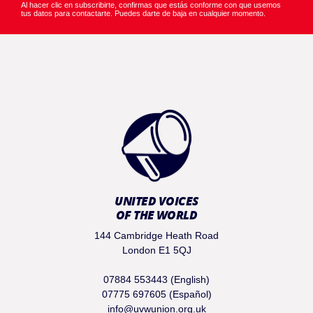
Al hacer clic en subscribirte, confirmas que estás conforme con que usemos
tus datos para contactarte. Puedes darte de baja en cualquier momento.
UNITED VOICES
OF THE WORLD
144 Cambridge Heath Road
London E1 5QJ
07884 553443 (English)
07775 697605 (Español)
info@uvwunion.org.uk