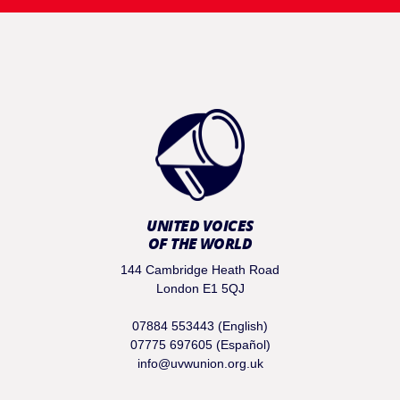
UNITED VOICES
OF THE WORLD
144 Cambridge Heath Road
London E1 5QJ
07884 553443 (English)
07775 697605 (Español)
info@uvwunion.org.uk