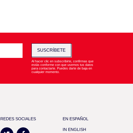
SUSCRÍBETE
Al hacer clic en subscribirte, confirmas que
estás conforme con que usemos tus datos
para contactarte. Puedes darte de baja en
cualquier momento.
REDES SOCIALES
EN ESPAÑOL
IN ENGLISH