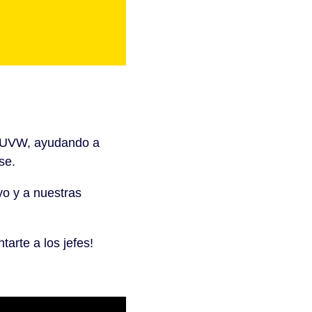
e UVW, ayudando a
rse.
yo y a nuestras
arte a los jefes!