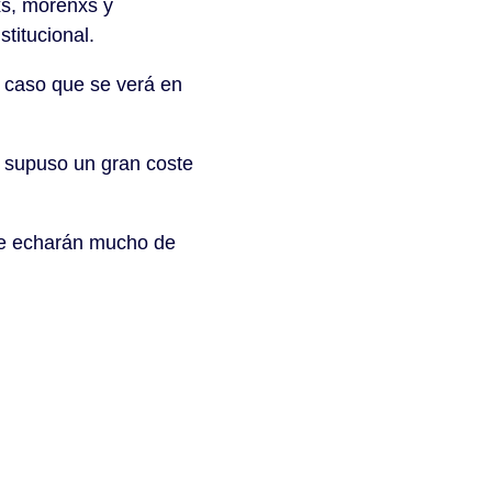
xs, morenxs y
stitucional.
e caso que se verá en
e supuso un gran coste
le echarán mucho de