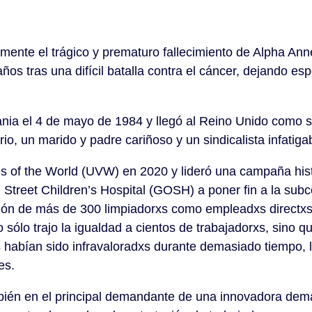
mente el trágico y prematuro fallecimiento de Alpha A
años tras una difícil batalla contra el cáncer, dejando e
nia el 4 de mayo de 1984 y llegó al Reino Unido como sol
o, un marido y padre cariñoso y un sindicalista infatiga
es of the World (UVW) en 2020 y lideró una campaña hist
Street Children’s Hospital (GOSH) a poner fin a la subc
ación de más de 300 limpiadorxs como empleadxs directx
sólo trajo la igualdad a cientos de trabajadorxs, sino qu
s habían sido infravaloradxs durante demasiado tiempo, 
es.
mbién en el principal demandante de una innovadora dem