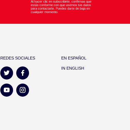
Al hacer clic en subscribirte, confirmas que
estás conforme con que usemos tus datos
para contactarte. Puedes darte de baja en
cualquier momento.
REDES SOCIALES
EN ESPAÑOL
IN ENGLISH