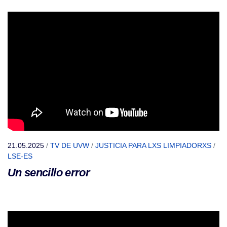
21.05.2025
/
TV DE UVW
/
JUSTICIA PARA LXS LIMPIADORXS
/
LSE-ES
Un sencillo error