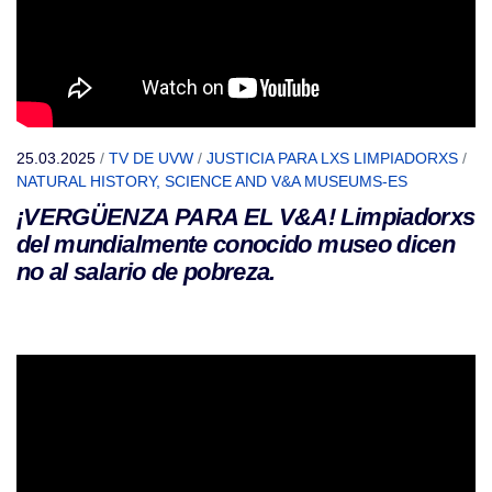
25.03.2025
/
TV DE UVW
/
JUSTICIA PARA LXS LIMPIADORXS
/
NATURAL HISTORY, SCIENCE AND V&A MUSEUMS-ES
¡VERGÜENZA PARA EL V&A! Limpiadorxs
del mundialmente conocido museo dicen
no al salario de pobreza.