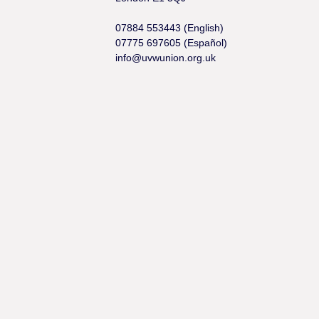
07884 553443 (English)
07775 697605 (Español)
info@uvwunion.org.uk