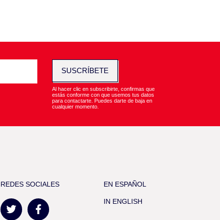
SUSCRÍBETE
Al hacer clic en subscribirte, confirmas que
estás conforme con que usemos tus datos
para contactarte. Puedes darte de baja en
cualquier momento.
REDES SOCIALES
EN ESPAÑOL
IN ENGLISH