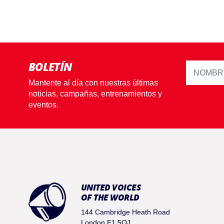
BOLETÍN
Mantente al día con nuestras últimas
noticias, campañas, entrenamientos y
eventos.
UNITED VOICES
OF THE WORLD
144 Cambridge Heath Road
London E1 5QJ