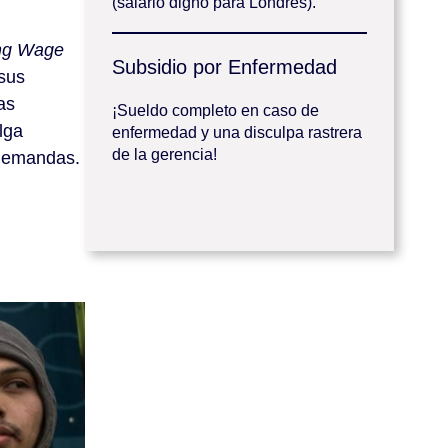
(salario digno para Londres).
ing Wage
Subsidio por Enfermedad
 sus
as
¡Sueldo completo en caso de
lga
enfermedad y una disculpa rastrera
de la gerencia!
 demandas.