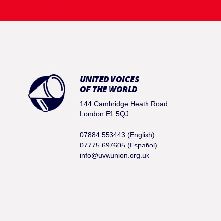
UNITED VOICES
OF THE WORLD
144 Cambridge Heath Road
London E1 5QJ
07884 553443 (English)
07775 697605 (Español)
info@uvwunion.org.uk