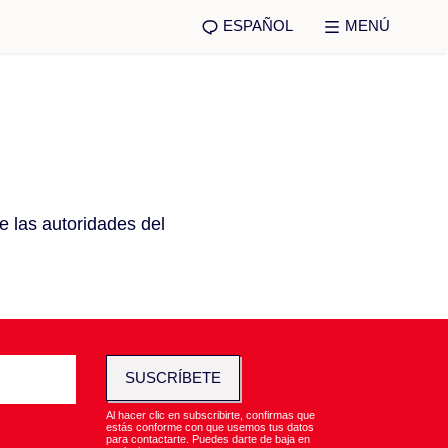
ESPAÑOL
MENÚ
 las autoridades del
SUSCRÍBETE
Al hacer clic en subscribirte, confirmas que
estás conforme con que usemos tus datos
para contactarte. Puedes darte de baja en