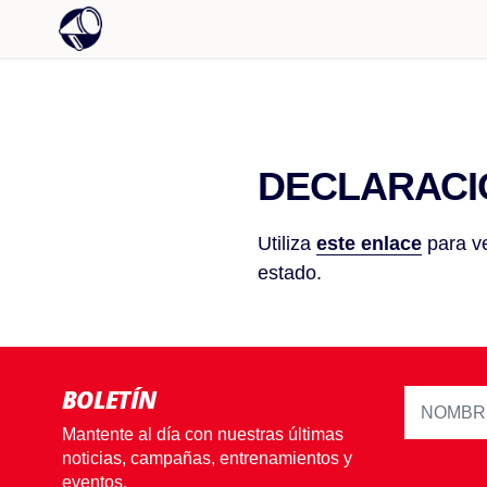
DECLARACI
Utiliza
este enlace
para ve
estado.
BOLETÍN
Mantente al día con nuestras últimas
noticias, campañas, entrenamientos y
eventos.