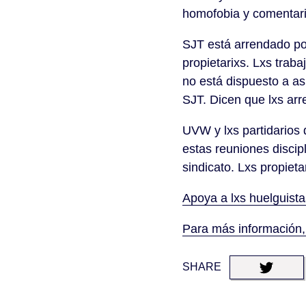
homofobia y comentar
SJT está arrendado po
propietarixs. Lxs trab
no está dispuesto a a
SJT. Dicen que lxs arr
UVW y lxs partidarios 
estas reuniones discip
sindicato. Lxs propiet
Apoya a lxs huelguista
Para más información,
SHARE