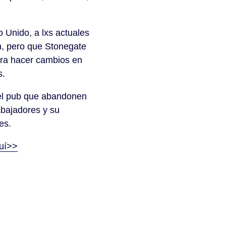
 Unido, a lxs actuales
én, pero que Stonegate
ara hacer cambios en
nes.
 del pub que abandonen
abajadores y su
es.
quí>>