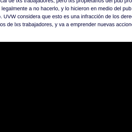
cal de lxs trabajadores, pero lxs propietarios del pub pr
 legalmente a no hacerlo, y lo hicieron en medio del pub 
o. UVW considera que esto es una infracción de los dere
os de lxs trabajadores, y va a emprender nuevas accione