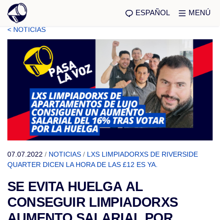
ESPAÑOL
MENÚ
< NOTICIAS
07.07.2022
/
NOTICIAS
/
LXS LIMPIADORXS DE RIVERSIDE
QUARTER DICEN LA HORA DE LAS £12 ES YA.
SE EVITA HUELGA AL
CONSEGUIR LIMPIADORXS
AUMENTO SALARIAL POR