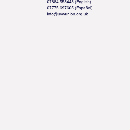
07884 553443 (English)
07775 697605 (Español)
info@uvwunion.org.uk