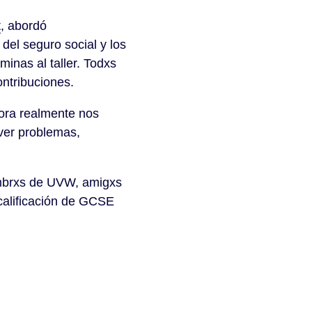
t
, abordó
del seguro social y los
inas al taller. Todxs
ntribuciones.
sora realmente nos
ver problemas,
iembrxs de UVW, amigxs
calificación de GCSE