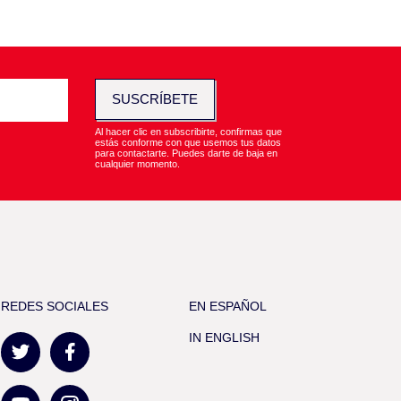
SUSCRÍBETE
Al hacer clic en subscribirte, confirmas que
estás conforme con que usemos tus datos
para contactarte. Puedes darte de baja en
cualquier momento.
REDES SOCIALES
EN ESPAÑOL
IN ENGLISH