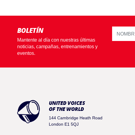
BOLETÍN
Mantente al día con nuestras últimas
noticias, campañas, entrenamientos y
eventos.
UNITED VOICES
OF THE WORLD
144 Cambridge Heath Road
London E1 5QJ