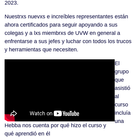
2023.
Nuestrxs nuevxs e increíbles representantes están
ahora certificados para seguir apoyando a sus
colegas y a lxs miembrxs de UVW en general a
enfrentarse a sus jefes y luchar con todos los trucos
y herramientas que necesiten.
El
grupo
que
asistió
al
curso
incluía
una
Hebba nos cuenta por qué hizo el curso y
qué aprendió en él