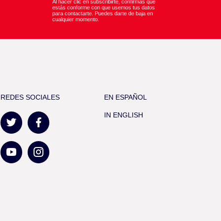
Al hacer clic en subscribirte, confirmas que
estás conforme con que usemos tus datos
para contactarte. Puedes darte de baja en
cualquier momento.
REDES SOCIALES
EN ESPAÑOL
IN ENGLISH