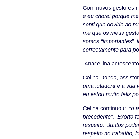
Com novos gestores no
e eu chorei porque me
senti que devido ao m
me que os meus gestore
somos “importantes”, 
correctamente para po
Anacellina acrescent
Celina Donda, assiste
uma lutadora e a sua 
eu estou muito feliz po
Celina continuou:
“o r
precedente”. Exorto t
respeito. Juntos pode
respeito no trabalho,