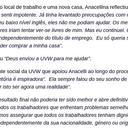
 local de trabalho e uma nova casa, Anacellina reflecti
 senti impotente. Já tinha levantado preocupações com o
eu baixo nível inglês, eles não me podiam ajudar. Os m
s iriam tentar ver-se livres de mim. Mas eu continuei.
independentemente do título de emprego. Eu só queria 
der comprar a minha casa”.
ou
“Deus enviou a UVW para me ajudar”.
nte social da UVW que apoiou Anacelli ao longo do proc
vitória é inspiradora”. Ela sempre falou do seu sonho d
r isto ser agora uma realidade”.
esultado final não poderia ter sido melhor e abre defini
odos os trabalhadores que enfrentam problemas semelha
mos assegurar que todos os trabalhadores tenham digni
 independentemente da sua nacionalidade, género ou ori