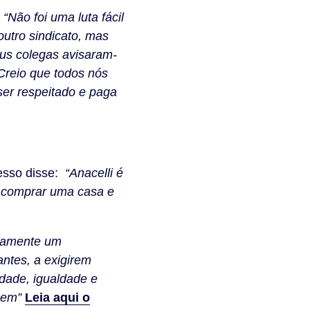
u
“Não foi uma luta fácil
utro sindicato, mas
eus colegas avisaram-
 Creio que todos nós
ser respeitado e paga
esso disse:
“Anacelli é
e comprar uma casa e
tivamente um
ntes, a exigirem
dade, igualdade e
gem”
Leia aqui o