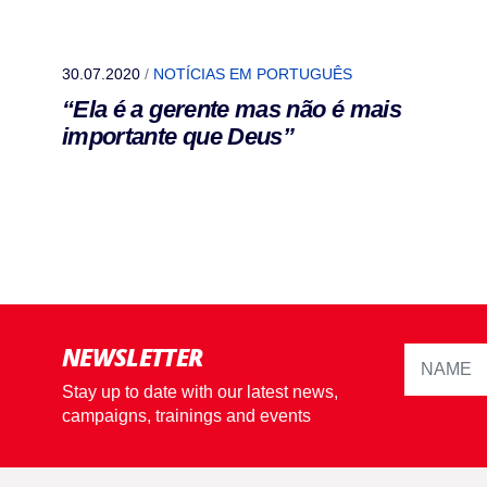
30.07.2020
/
NOTÍCIAS EM PORTUGUÊS
“Ela é a gerente mas não é mais
importante que Deus”
NEWSLETTER
Stay up to date with our latest news,
campaigns, trainings and events