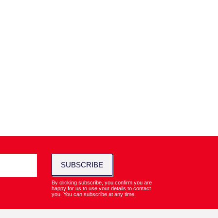
SUBSCRIBE
By clicking subscribe, you confirm you are
happy for us to use your details to contact
you. You can subscribe at any time.