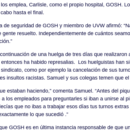
 los emplea, Carlisle, como el propio hospital, GOSH. L
 cabo hasta el final.
dia de seguridad de GOSH y miembro de UVW afirmó: “N
de gente resuelto. Independientemente de cuántos seam
ción.”
 continuación de una huelga de tres días que realizaron a
 entonces ha habido represalias. Los huelguistas han s
 sindicato, como por ejemplo la cancelación de sus turno
les insultos racistas. Samuel y sus colegas temen que e
que estaban haciendo,” comenta Samuel. “Antes del pique
o a los empleados para preguntarles si iban a unirse al p
ecías que no ibas a trabajar esos días tus turnos extras
exactamente lo que sucedió .”
e GOSH es en última instancia responsable de que un 