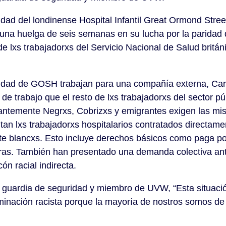
idad del londinense Hospital Infantil Great Ormond Str
a huelga de seis semanas en su lucha por la paridad 
de lxs trabajadorxs del Servicio Nacional de Salud britán
.
idad de GOSH trabajan para una compañía externa, Carl
e trabajo que el resto de lxs trabajadorxs del sector púb
antemente Negrxs, Cobrizxs y emigrantes exigen las m
utan lxs trabajadorxs hospitalarios contratados directam
e blancxs. Esto incluye derechos básicos como paga p
tras. También han presentado una demanda colectiva ant
ón racial indirecta.
guardia de seguridad y miembro de UVW, “Esta situació
iminación racista porque la mayoría de nostros somos de 