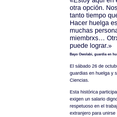
«Estoy aquí en
otra opción. No
tanto tiempo qu
Hacer huelga es
muchas personas
miembrxs… Otrxs
puede lograr.»
Bayo Owolabi, guardia en hu
El sábado 26 de octub
guardias en huelga y s
Ciencias.
Esta histórica partici
exigen un salario dign
respetuoso en el traba
extranjero para unirse 