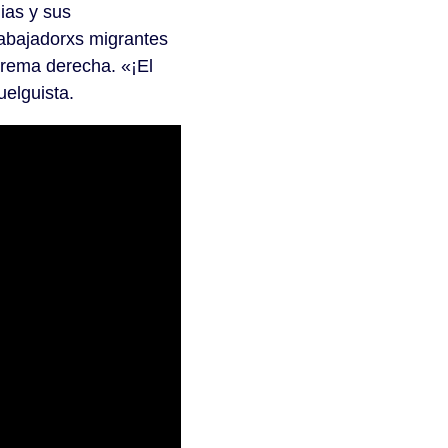
ias y sus
rabajadorxs migrantes
trema derecha. «¡El
elguista.