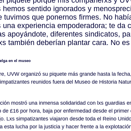
 el piquete porque mis compañerxs y U
s hemos sentido ignorados y menosprec
e tuvimos que ponernos firmes. No había
 una experiencia empoderadora; te da 
 apoyándote, diferentes sindicatos, pa
 también deberían plantar cara. No es
elga en el museo
re, UVW organizó su piquete más grande hasta la fecha
impatizantes reunidos fuera del Museo de Historia Natu
pación mostró una inmensa solidaridad con lxs guardias e
o de £16 por hora, baja por enfermedad desde el primer d
jo. Lxs simpatizantes viajaron desde toda el Reino Unido
a esta lucha por la justicia y hacer frente a la explotaci