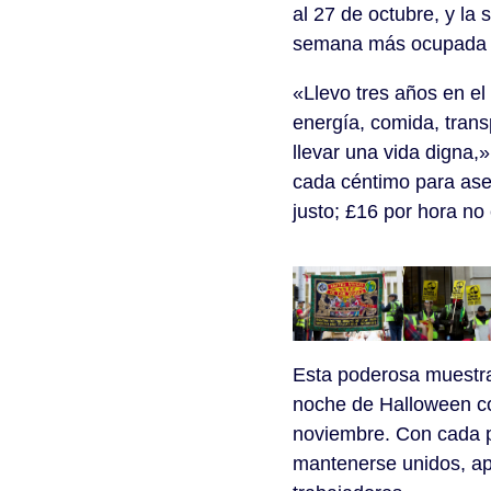
al 27 de octubre, y l
semana más ocupada d
«Llevo tres años en e
energía, comida, tran
llevar una vida digna,
cada céntimo para ase
justo; £16 por hora no
Esta poderosa muestra 
noche de Halloween co
noviembre. Con cada pi
mantenerse unidos, apoy