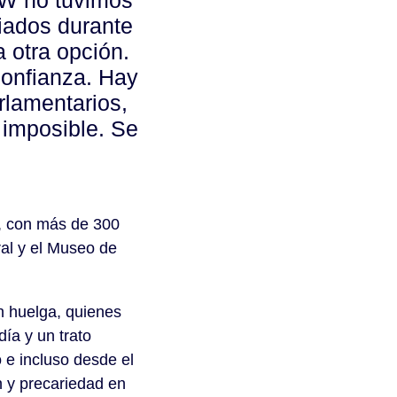
VW no tuvimos
iados durante
 otra opción.
confianza. Hay
rlamentarios,
 imposible. Se
, con más de 300
ral y el Museo de
n huelga, quienes
ía y un trato
 e incluso desde el
ón y precariedad en