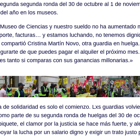
a segunda segunda ronda del 30 de octubre al 1 de novie
el año en los museos.
l Museo de Ciencias y nuestro sueldo no ha aumentado m
sporte, facturas… y estamos luchando, no tenemos dign
» compartió Cristina Martín Novo, otra guardia en huelga
gurarte de que puedes pagar el alquiler el próximo me
 es tanto si comparas con sus ganancias millonarias.»
de solidaridad es solo el comienzo. Lxs guardias volvier
mo parte de su segunda ronda de huelgas del 30 de oct
quete, el clamor por la justicia se hace más fuerte, y a
ar la lucha por un salario digno y exigir un trato justo 