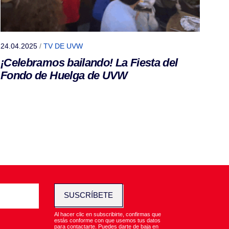
24.04.2025
/
TV DE UVW
¡Celebramos bailando! La Fiesta del
Fondo de Huelga de UVW
SUSCRÍBETE
Al hacer clic en subscribirte, confirmas que
estás conforme con que usemos tus datos
para contactarte. Puedes darte de baja en