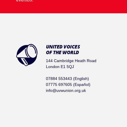
UNITED VOICES
OF THE WORLD
144 Cambridge Heath Road
London E1 5QJ
07884 553443 (English)
07775 697605 (Español)
info@uvwunion.org.uk