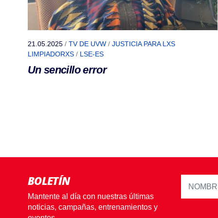
21.05.2025
/
TV DE UVW
/
JUSTICIA PARA LXS
LIMPIADORXS
/
LSE-ES
Un sencillo error
BOLETÍN
Mantente al día con nuestras últimas
noticias, campañas, entrenamientos y
eventos.