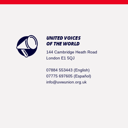
UNITED VOICES
OF THE WORLD
144 Cambridge Heath Road
London E1 5QJ
07884 553443 (English)
07775 697605 (Español)
info@uvwunion.org.uk