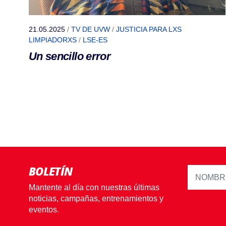
21.05.2025
/
TV DE UVW
/
JUSTICIA PARA LXS
LIMPIADORXS
/
LSE-ES
Un sencillo error
BOLETÍN
Mantente al día con nuestras últimas
noticias, campañas, entrenamientos y
eventos.