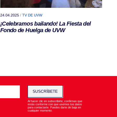
24.04.2025
/
TV DE UVW
¡Celebramos bailando! La Fiesta del
Fondo de Huelga de UVW
SUSCRÍBETE
Al hacer clic en subscribirte, confirmas que
estás conforme con que usemos tus datos
para contactarte. Puedes darte de baja en
cualquier momento.