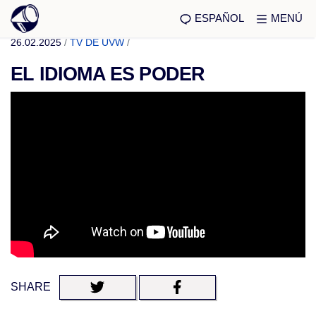
ESPAÑOL
MENÚ
26.02.2025
/
TV DE UVW
/
EL IDIOMA ES PODER
SHARE