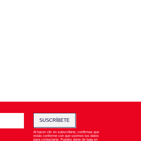
SUSCRÍBETE
Al hacer clic en subscribirte, confirmas que
estás conforme con que usemos tus datos
para contactarte. Puedes darte de baja en