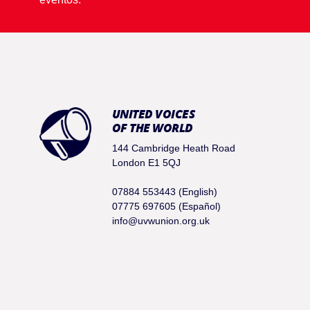
UNITED VOICES
OF THE WORLD
144 Cambridge Heath Road
London E1 5QJ
07884 553443 (English)
07775 697605 (Español)
info@uvwunion.org.uk