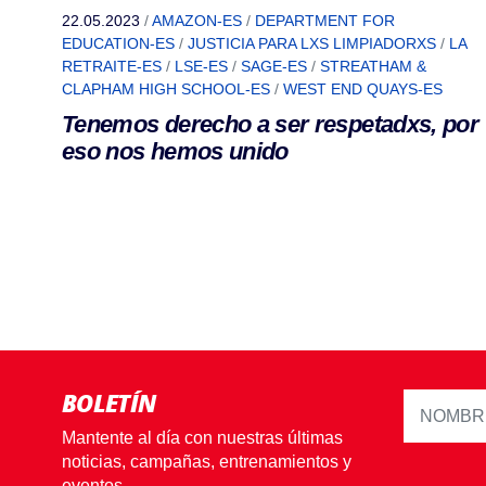
22.05.2023
/
AMAZON-ES
/
DEPARTMENT FOR
EDUCATION-ES
/
JUSTICIA PARA LXS LIMPIADORXS
/
LA
RETRAITE-ES
/
LSE-ES
/
SAGE-ES
/
STREATHAM &
CLAPHAM HIGH SCHOOL-ES
/
WEST END QUAYS-ES
Tenemos derecho a ser respetadxs, por
eso nos hemos unido
BOLETÍN
Mantente al día con nuestras últimas
noticias, campañas, entrenamientos y
eventos.