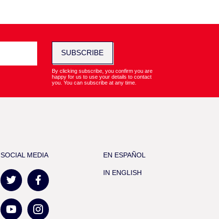
SUBSCRIBE
By clicking subscribe, you confirm you are
happy for us to use your details to contact
you. You can subscribe at any time.
SOCIAL MEDIA
EN ESPAÑOL
IN ENGLISH