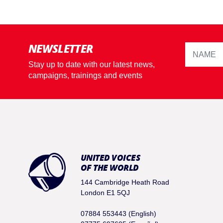
NEWSLETTER
Stay up to date with our latest news,
campaigns, trainings and events
UNITED VOICES
OF THE WORLD
144 Cambridge Heath Road
London E1 5QJ
07884 553443 (English)