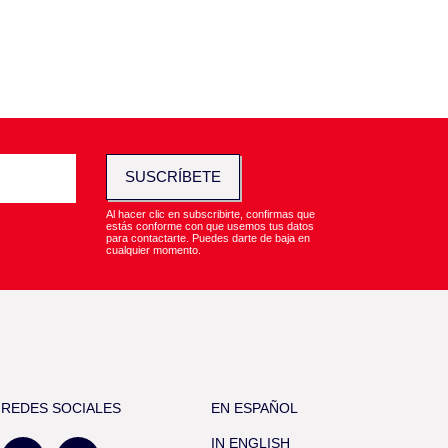
SUSCRÍBETE
Al hacer clic en subscribirte, confirmas que
estás conforme con que usemos tus datos
para contactarte. Puedes darte de baja en
cualquier momento.
REDES SOCIALES
EN ESPAÑOL
IN ENGLISH