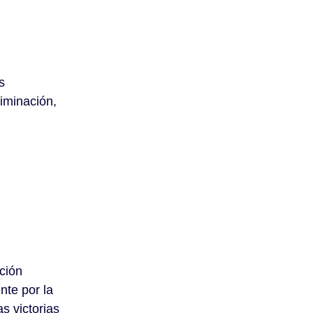
s
riminación,
ción
nte por la
s victorias