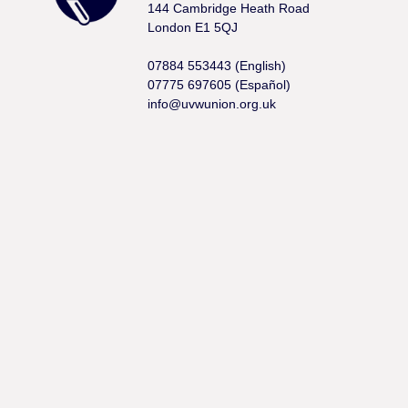
144 Cambridge Heath Road
London E1 5QJ
07884 553443 (English)
07775 697605 (Español)
info@uvwunion.org.uk