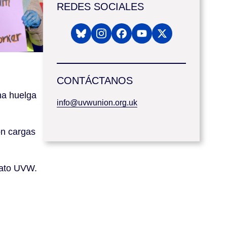
REDES SOCIALES
CONTÁCTANOS
na huelga
info@uvwunion.org.uk
on cargas
icato UVW.