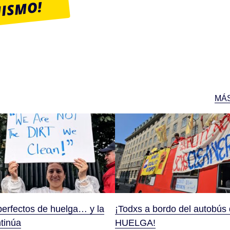
MISMO!
MÁS
perfectos de huelga… y la
¡Todxs a bordo del autobús
ntinúa
HUELGA!