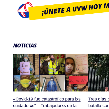
¡ÚNETE A UVW HOY 
NOTICIAS
«Covid-19 fue catastrófico para lxs
Tres días 
cuidadorxs” – Trabajadorxs de la
batalla co