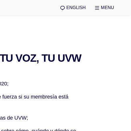
ENGLISH
MENU
 TU VOZ, TU UVW
020;
 fuerza si su membresía está
s/as de UVW;