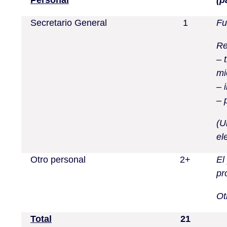
Personal
(p
Secretario General
1
Fu
Re
– 
mi
– 
– 
(U
el
Otro personal
2+
El
pr
Ot
Total
21