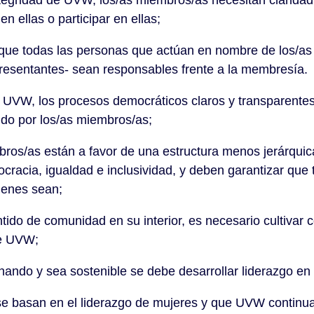
gridad de UVW, los/as miembros/as necesitan claridad
n ellas o participar en ellas;
e todas las personas que actúan en nombre de los/as
epresentantes- sean responsables frente a la membresía.
, los procesos democráticos claros y transparentes 
gido por los/as miembros/as;
/as están a favor de una estructura menos jerárquica 
racia, igualdad e inclusividad, y deben garantizar que
uienes sean;
ido de comunidad en su interior, es necesario cultivar
de UVW;
y sea sostenible se debe desarrollar liderazgo en tod
asan en el liderazgo de mujeres y que UVW continua